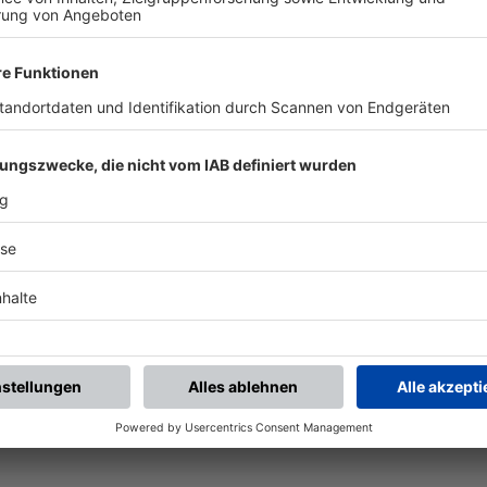
BFV-Widget generieren
Vereinsspielplan
Aktuelle Ansicht als
Alle künftigen Spiele des
Widget auf Ihre Website?
Vereins
Ganz einfach mit den BFV-
mannschaftsübergreifend
Widgets.
als PDF öffnen.