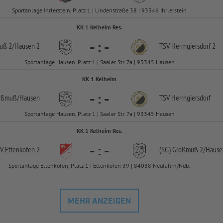
Sportanlage Ihrlerstein, Platz 1 | Lindenstraße 38 | 93346 Ihrlerstein
KK 1 Kelheim Res.
-
:
-
uß 2/
Hausen 2
TSV Herrngiersdorf 2
Sportanlage Hausen, Platz 1 | Saaler Str. 7a | 93345 Hausen
KK 1 Kelheim
-
:
-
roßmuß/
Hausen
TSV Herrngiersdorf
Sportanlage Hausen, Platz 1 | Saaler Str. 7a | 93345 Hausen
KK 1 Kelheim Res.
-
:
-
V Ettenkofen 2
(SG) Großmuß 2/
Hause
Sportanlage Ettenkofen, Platz 1 | Ettenkofen 39 | 84088 Neufahrn/Ndb.
MEHR ANZEIGEN