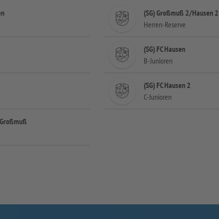
en
(SG) Großmuß 2/Hausen 2
Herren-Reserve
(SG) FC Hausen
B-Junioren
(SG) FC Hausen 2
C-Junioren
n-Großmuß