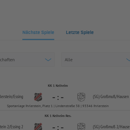
Nächste Spiele
Letzte Spiele
KK 1 Kelheim
-
:
-
lerstein/
Essing
(SG) Großmuß/
Hausen
Sportanlage Ihrlerstein, Platz 1 | Lindenstraße 38 | 93346 Ihrlerstein
KK 1 Kelheim Res.
-
:
-
stein 2/
Essing 2
(SG) Großmuß 2/
Hause