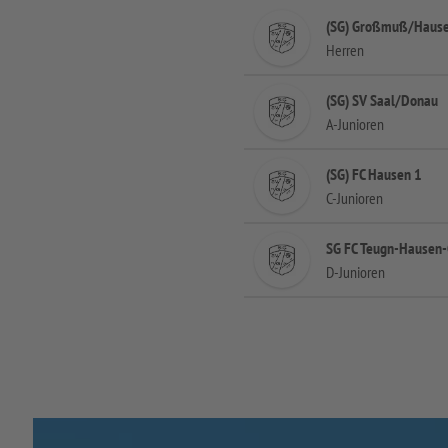
(SG) Großmuß/Haus
Herren
(SG) SV Saal/Donau
A-Junioren
(SG) FC Hausen 1
C-Junioren
SG FC Teugn-Hause
D-Junioren