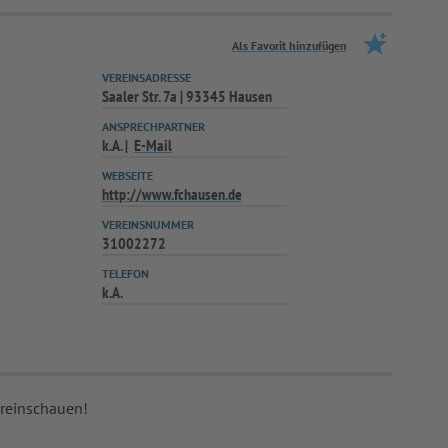
Als Favorit hinzufügen
VEREINSADRESSE
Saaler Str. 7a | 93345 Hausen
ANSPRECHPARTNER
k.A.
E-Mail
WEBSEITE
http://www.fchausen.de
VEREINSNUMMER
31002272
TELEFON
k.A.
 reinschauen!